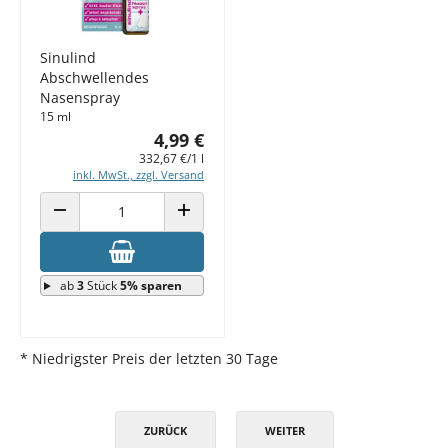
Sinulind
Abschwellendes
Nasenspray
15 ml
4,99 €
332,67 €/1 l
inkl. MwSt., zzgl. Versand
ANZAHL VERRINGERN
ANZAHL ERHÖHEN
ab
3
Stück
5% sparen
* Niedrigster Preis der letzten 30 Tage
ZURÜCK
WEITER