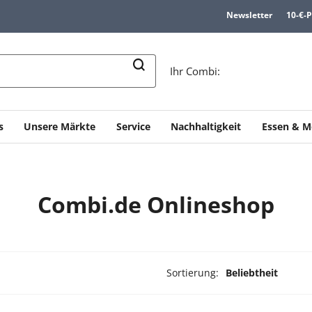
Newsletter
10-€-
n
Ihr Combi:
s
Unsere Märkte
Service
Nachhaltigkeit
Essen & M
Combi.de Onlineshop
Sortierung:
Beliebtheit
ukte ausgewählt