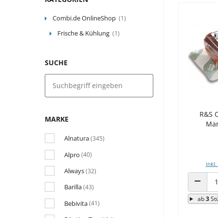
Combi.de OnlineShop
(1)
Frische & Kühlung
(1)
SUCHE
R&S O
MARKE
Mar
Alnatura
(345)
Alpro
(40)
inkl.
Always
(32)
Barilla
(43)
ANZAHL
ab
3
St
Bebivita
(41)