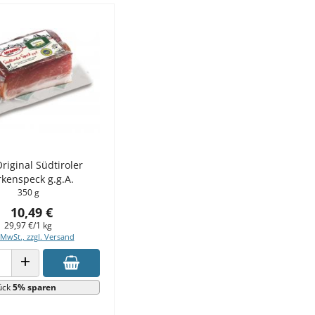
riginal Südtiroler
kenspeck g.g.A.
350 g
10,49 €
29,97 €/1 kg
 MwSt., zzgl. Versand
 VERRINGERN
ANZAHL ERHÖHEN
ück
5% sparen