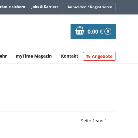
Prämie sichern
Jobs & Karriere
Anmelden / Registrieren
0,00 €
0
ehr
myTime Magazin
Kontakt
Angebote
Vorherige Seite
Nächste Seit
Seite 1 von 1