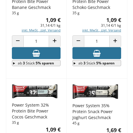
Protein Bite Power
Protein Bite Power
Banane Geschmack
Schoko Geschmack
35 g
35 g
1,09 €
1,09 €
31,14 €/1 kg
31,14 €/1 kg
inkl. MwSt., zzgl. Versand
inkl. MwSt., zzgl. Versand
ANZAHL VERRINGERN
ANZAHL ERHÖHEN
ANZAHL VERRINGERN
ANZAHL E
ab
3
Stück
5% sparen
ab
3
Stück
5% sparen
Power System 32%
Power System 35%
Protein Bite Power
Protein Snack Power
Cocos Geschmack
Joghurt Geschmack
35 g
45 g
1,09 €
1,69 €