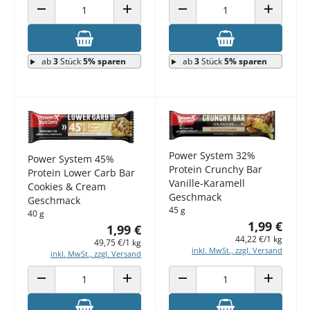
ANZAHL VERRINGERN
ANZAHL ERHÖHEN
ANZAHL VERRINGERN
ANZAHL E
ab
3
Stück
5% sparen
ab
3
Stück
5% sparen
Power System 32%
Power System 45%
Protein Crunchy Bar
Protein Lower Carb Bar
Vanille-Karamell
Cookies & Cream
Geschmack
Geschmack
45 g
40 g
1,99 €
1,99 €
44,22 €/1 kg
49,75 €/1 kg
inkl. MwSt., zzgl. Versand
inkl. MwSt., zzgl. Versand
ANZAHL VERRINGERN
ANZAHL ERHÖHEN
ANZAHL VERRINGERN
ANZAHL E