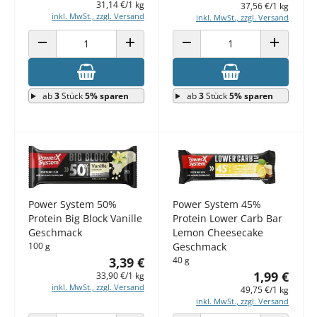
31,14 €/1 kg
37,56 €/1 kg
inkl. MwSt., zzgl. Versand
inkl. MwSt., zzgl. Versand
ANZAHL VERRINGERN
ANZAHL ERHÖHEN
ANZAHL VERRINGERN
ANZAHL E
ab
3
Stück
5% sparen
ab
3
Stück
5% sparen
Power System 50%
Power System 45%
Protein Big Block Vanille
Protein Lower Carb Bar
Geschmack
Lemon Cheesecake
100 g
Geschmack
3,39 €
40 g
1,99 €
33,90 €/1 kg
inkl. MwSt., zzgl. Versand
49,75 €/1 kg
inkl. MwSt., zzgl. Versand