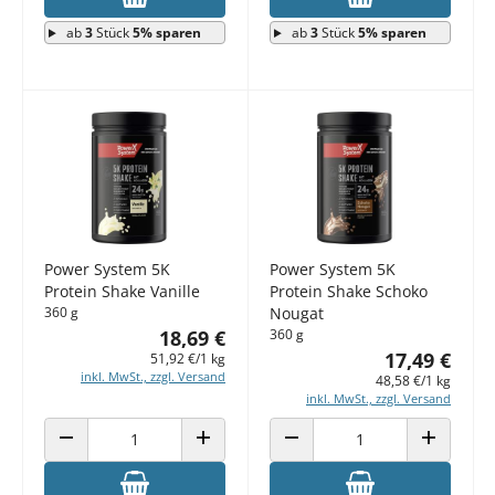
ab
3
Stück
5% sparen
ab
3
Stück
5% sparen
Power System 5K
Power System 5K
Protein Shake Vanille
Protein Shake Schoko
360 g
Nougat
18,69 €
360 g
17,49 €
51,92 €/1 kg
inkl. MwSt., zzgl. Versand
48,58 €/1 kg
inkl. MwSt., zzgl. Versand
ANZAHL VERRINGERN
ANZAHL ERHÖHEN
ANZAHL VERRINGERN
ANZAHL E