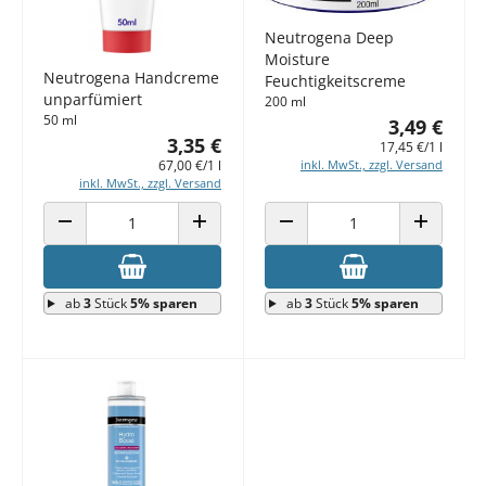
Neutrogena Deep
Moisture
Neutrogena Handcreme
Feuchtigkeitscreme
unparfümiert
200 ml
50 ml
3,49 €
3,35 €
17,45 €/1 l
67,00 €/1 l
inkl. MwSt., zzgl. Versand
inkl. MwSt., zzgl. Versand
ANZAHL VERRINGERN
ANZAHL ERHÖHEN
ANZAHL VERRINGERN
ANZAHL E
ab
3
Stück
5% sparen
ab
3
Stück
5% sparen