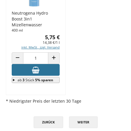
Neutrogena Hydro
Boost 3in1
Mizellenwasser
400 ml
5,75 €
14,38 €/1 l
inkl. MwSt., zzgl. Versand
ANZAHL VERRINGERN
ANZAHL ERHÖHEN
ab
3
Stück
5% sparen
* Niedrigster Preis der letzten 30 Tage
ZURÜCK
WEITER