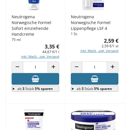
Neutrogena
Neutrogena
Norwegische Formel
Norwegische Formel
Sofort einziehende
Lippenpflege LSF 4
Handcreme
1 St.
75 ml
2,59 €
3,35 €
2,59 €/1 st
inkl. MwSt., zzgl. Versand
44,67 €/1 l
inkl. MwSt., zzgl. Versand
ANZAHL VERRINGERN
ANZAHL ERHÖHEN
ANZAHL VERRINGERN
ANZAHL E
ab
3
Stück
5% sparen
ab
3
Stück
5% sparen