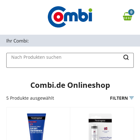
Zum Hauptinhalt springen
0
Zur Navigation springen
0,00 €
MAIN MENU
Zur Suche springen
Ihr Combi:
Nach Produkten suchen
Combi.de Onlineshop
5
Produkte ausgewählt
FILTERN