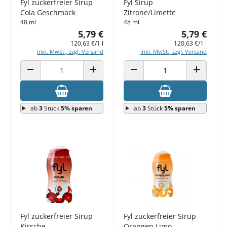
Fyl zuckerfreier Sirup
Fyl Sirup
Cola Geschmack
Zitrone/Limette
48 ml
48 ml
5,79 €
5,79 €
120,63 €/1 l
120,63 €/1 l
inkl. MwSt., zzgl. Versand
inkl. MwSt., zzgl. Versand
ANZAHL VERRINGERN
ANZAHL ERHÖHEN
ANZAHL VERRINGERN
ANZAHL E
ab
3
Stück
5% sparen
ab
3
Stück
5% sparen
Fyl zuckerfreier Sirup
Fyl zuckerfreier Sirup
Kirsche
Orangen Limo