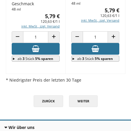
Geschmack
48 ml
48 ml
5,79 €
5,79 €
120,63 €/1 l
inkl. MwSt., zzgl. Versand
120,63 €/1 l
inkl. MwSt., zzgl. Versand
ANZAHL VERRINGERN
ANZAHL ERHÖHEN
ANZAHL VERRINGERN
ANZAHL E
ab
3
Stück
5% sparen
ab
3
Stück
5% sparen
* Niedrigster Preis der letzten 30 Tage
ZURÜCK
WEITER
Wir über uns