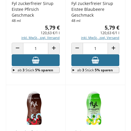
Fyl zuckerfreier Sirup
Fyl zuckerfreier Sirup
Eistee Pfirsich
Eistee Blaubeere
Geschmack
Geschmack
48 ml
48 ml
5,79 €
5,79 €
120,63 €/1 l
120,63 €/1 l
inkl. MwSt., zzgl. Versand
inkl. MwSt., zzgl. Versand
ANZAHL VERRINGERN
ANZAHL ERHÖHEN
ANZAHL VERRINGERN
ANZAHL E
ab
3
Stück
5% sparen
ab
3
Stück
5% sparen