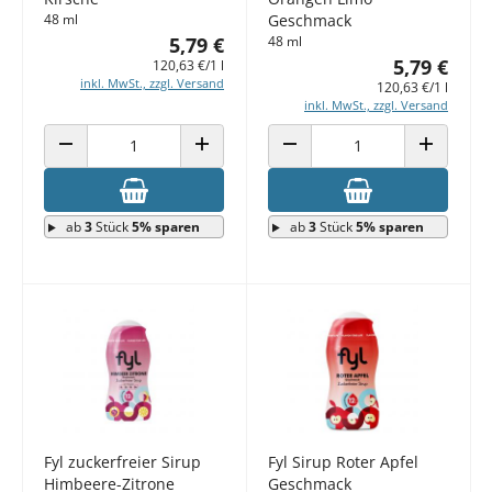
48 ml
Geschmack
5,79 €
48 ml
5,79 €
120,63 €/1 l
inkl. MwSt., zzgl. Versand
120,63 €/1 l
inkl. MwSt., zzgl. Versand
ANZAHL VERRINGERN
ANZAHL ERHÖHEN
ANZAHL VERRINGERN
ANZAHL E
ab
3
Stück
5% sparen
ab
3
Stück
5% sparen
Fyl zuckerfreier Sirup
Fyl Sirup Roter Apfel
Himbeere-Zitrone
Geschmack