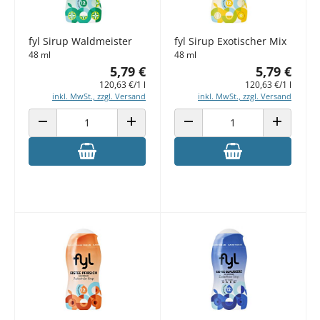
fyl Sirup Waldmeister
fyl Sirup Exotischer Mix
48 ml
48 ml
5,79 €
5,79 €
120,63 €/1 l
120,63 €/1 l
inkl. MwSt., zzgl. Versand
inkl. MwSt., zzgl. Versand
ANZAHL VERRINGERN
ANZAHL ERHÖHEN
ANZAHL VERRINGERN
ANZAHL E