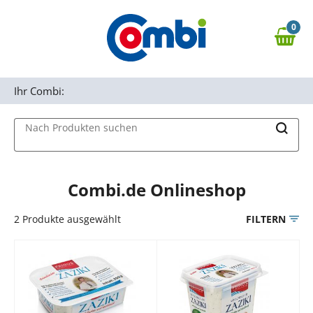
Zum Hauptinhalt springen
0
Zur Navigation springen
0,00 €
MAIN MENU
Zur Suche springen
Ihr Combi:
Nach Produkten suchen
Combi.de Onlineshop
2
Produkte ausgewählt
FILTERN