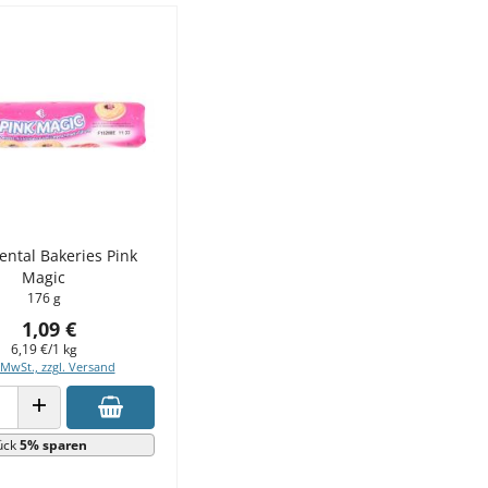
ental Bakeries Pink
Magic
176 g
1,09 €
6,19 €/1 kg
 MwSt., zzgl. Versand
 VERRINGERN
ANZAHL ERHÖHEN
ück
5% sparen