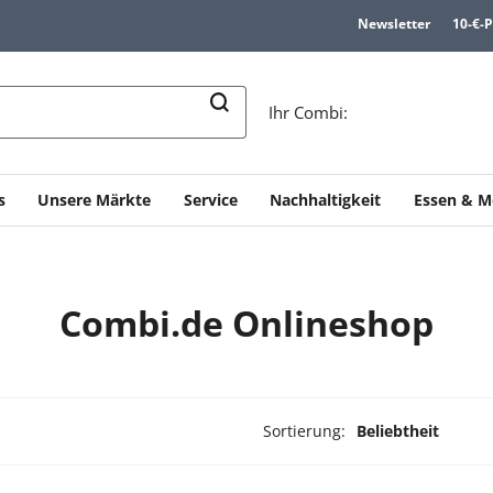
Newsletter
10-€-
n
Ihr Combi:
s
Unsere Märkte
Service
Nachhaltigkeit
Essen & M
Combi.de Onlineshop
Sortierung:
Beliebtheit
ukte ausgewählt