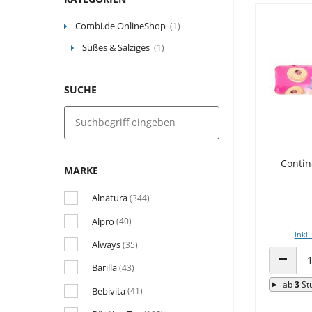
Combi.de OnlineShop
(1)
Süßes & Salziges
(1)
SUCHE
Contin
MARKE
Alnatura
(344)
Alpro
(40)
inkl.
Always
(35)
Barilla
(43)
ANZAHL
ab
3
St
Bebivita
(41)