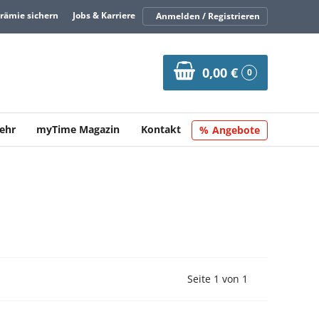
Prämie sichern
Jobs & Karriere
Anmelden / Registrieren
0,00 €
0
ehr
myTime Magazin
Kontakt
Angebote
Vorherige Seite
Nächste Seit
Seite 1 von 1